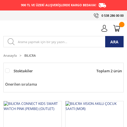
900 TL VE ÜZERİ ALIŞVERİŞLERDE KARGO BEDAVA!
0 538 286 00 00
ARA
Anasayfa
BILICRA
Stoktakiler
Toplam 2 ürün