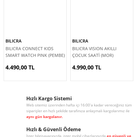
BILICRA
BILICRA
BILICRA CONNECT KIDS
BILICRA VISION AKILLI
SMART WATCH PINK (PEMBE)
ÇOCUK SAATİ (MOR)
(OUTLET)
4.490,00 TL
4.990,00 TL
Hızlı Kargo Sistemi
Web sitemiz üzerinden hafta içi 16:00'a kadar vereceğiniz tüm
siparişler en hızlı şekilde tarafınıza anlaşmalı kargolarımız ile
aynı gün kargolanır.
Hızlı & Güvenli Ödeme
İster bilgisayarınızda, ister mobil cihazlarınızda
en güvenli ve