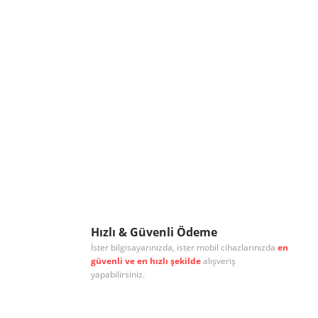
Hızlı & Güvenli Ödeme
İster bilgisayarınızda, ister mobil cihazlarınızda
en
güvenli ve en hızlı şekilde
alışveriş
yapabilirsiniz.