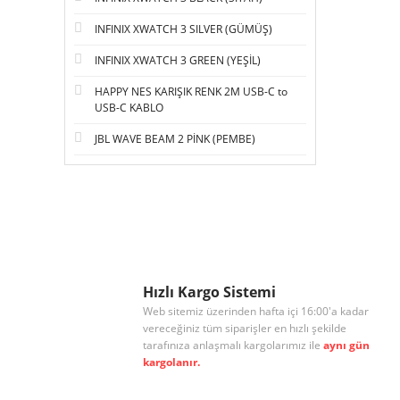
INFINIX XWATCH 3 SILVER (GÜMÜŞ)
INFINIX XWATCH 3 GREEN (YEŞİL)
HAPPY NES KARIŞIK RENK 2M USB-C to
USB-C KABLO
JBL WAVE BEAM 2 PİNK (PEMBE)
Hızlı Kargo Sistemi
Web sitemiz üzerinden hafta içi 16:00'a kadar
vereceğiniz tüm siparişler en hızlı şekilde
tarafınıza anlaşmalı kargolarımız ile
aynı gün
kargolanır.