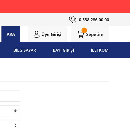
0 538 286 00 00
Üye Girişi
Sepetim
ARA
BİLGİSAYAR
BAYİ GİRİŞİ
İLETKOM