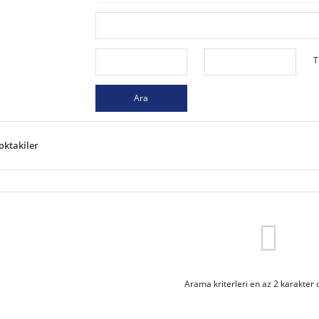
T
Ara
oktakiler
Arama kriterleri en az 2 karakter o