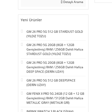
Detaylı Arama
Yeni Ürünler
GM 26 PRO 5G 512 GB STARDUST GOLD
(YILDIZ TOZU)
GM 26 PRO 5G 20GB (8GB + 12GB
Genişletilmiş) RAM / 256GB Dahili Hafıza
STARDUST GOLD (YILDIZ TOZU)
GM 26 PRO 5G 20GB (8GB + 12GB
Genişletilmiş) RAM / 256GB Dahili Hafıza
DEEP SPACE (DERİN UZAY)
GM 26 PRO 5G 512 GB DEEPSPACE
(DERİN UZAY)
GM FENIX II PRO 5G 24GB (12 GB + 12 GB
Genişletilmiş) RAM / 512GB Dahili Hafıza
METALLIC GRAY (METALİK GRİ)
INFINIX XWATCH 3 BLACK (SİYAH)