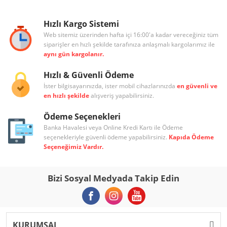
Hızlı Kargo Sistemi
Web sitemiz üzerinden hafta içi 16:00'a kadar vereceğiniz tüm
siparişler en hızlı şekilde tarafınıza anlaşmalı kargolarımız ile
aynı gün kargolanır.
Hızlı & Güvenli Ödeme
İster bilgisayarınızda, ister mobil cihazlarınızda
en güvenli ve
en hızlı şekilde
alışveriş yapabilirsiniz.
Ödeme Seçenekleri
Banka Havalesi veya Online Kredi Kartı ile Ödeme
seçenekleriyle güvenli ödeme yapabilirsiniz.
Kapıda Ödeme
Seçeneğimiz Vardır.
Bizi Sosyal Medyada Takip Edin
KURUMSAL