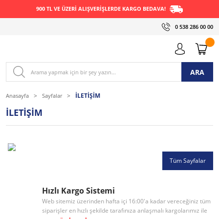
900 TL VE ÜZERİ ALIŞVERİŞLERDE KARGO BEDAVA!
0 538 286 00 00
ARA
İLETİŞİM
Anasayfa
Sayfalar
İLETİŞİM
Tüm Sayfalar
Hızlı Kargo Sistemi
Web sitemiz üzerinden hafta içi 16:00'a kadar vereceğiniz tüm
siparişler en hızlı şekilde tarafınıza anlaşmalı kargolarımız ile