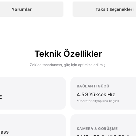
Yorumlar
Taksit Seçenekleri
Teknik Özellikler
Zekice tasarlanmış, güç için optimize edilmiş.
BAĞLANTI GÜCÜ
4.5G Yüksek Hız
E
*Operatör altyapısına bağlıdır
KAMERA & GÖRÜŞME
lass