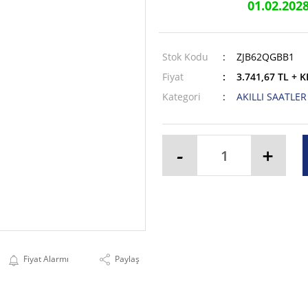
01.02.202
Stok Kodu
ZJB62QGBB1
Fiyat
3.741,67 TL + 
Kategori
AKILLI SAATLER
-
+
Fiyat Alarmı
Paylaş