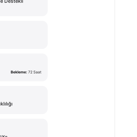
e Destekli
Bekleme:
72 Saat
klılığı
W/Kg