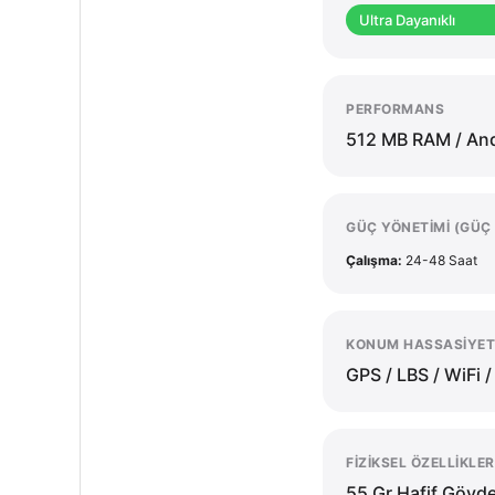
Ultra Dayanıklı
PERFORMANS
512 MB RAM / An
GÜÇ YÖNETIMI (GÜ
Çalışma:
24-48 Saat
KONUM HASSASIYET
GPS / LBS / WiFi 
FIZIKSEL ÖZELLIKLER
55 Gr Hafif Gövd