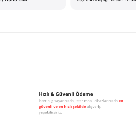
r konularda yetersiz gördüğünüz noktaları öneri formunu kullanarak tarafımıza
Bu ürüne ilk yorumu siz yapın!
Yorum Yaz
Hızlı & Güvenli Ödeme
İster bilgisayarınızda, ister mobil cihazlarınızda
en
güvenli ve en hızlı şekilde
alışveriş
yapabilirsiniz.