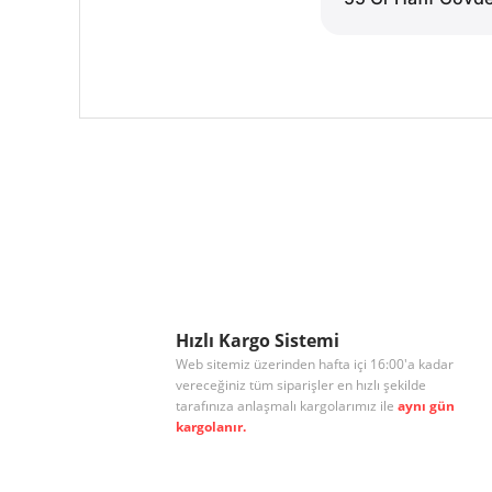
Bu ürünün fiyat bilgisi, resim, ürün açıklamalarında ve diğe
Görüş ve önerileriniz için teşekkür ederiz.
Ürün resmi kalitesiz, bozuk veya görüntülenemiyor.
Ürün açıklamasında eksik bilgiler bulunuyor.
Ürün bilgilerinde hatalar bulunuyor.
Ürün fiyatı diğer sitelerden daha pahalı.
Hızlı Kargo Sistemi
Web sitemiz üzerinden hafta içi 16:00'a kadar
Bu ürüne benzer farklı alternatifler olmalı.
vereceğiniz tüm siparişler en hızlı şekilde
tarafınıza anlaşmalı kargolarımız ile
aynı gün
kargolanır.