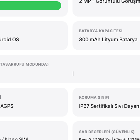
2 MP - Görüntülü Görüşm
BATARYA KAPASITESI
droid OS
800 mAh Lityum Batarya
Ç TASARRUFU MODUNDA)
|
I
KORUMA SINIFI
/ AGPS
IP67 Sertifikalı Sıvı Dayanı
SAR DEĞERLERI (GÜVENLIK)
e / Nano SIM
Baş: 0.420W/Kg | Vücut: 1.173