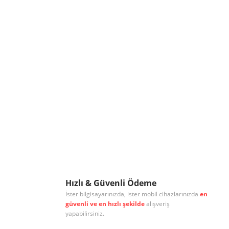
Hızlı & Güvenli Ödeme
İster bilgisayarınızda, ister mobil cihazlarınızda
en
güvenli ve en hızlı şekilde
alışveriş
yapabilirsiniz.