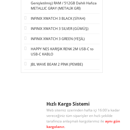
Genişletilmiş) RAM / 512GB Dahili Hafıza
METALLIC GRAY (METALİK GRİ)
INFINIX XWATCH 3 BLACK (SİYAH)
INFINIX XWATCH 3 SILVER (GÜMÜŞ)
INFINIX XWATCH 3 GREEN (YEŞİL)
HAPPY NES KARIŞIK RENK 2M USB-C to
USB-C KABLO
JBL WAVE BEAM 2 PİNK (PEMBE)
Hızlı Kargo Sistemi
Web sitemiz üzerinden hafta içi 16:00'a kadar
vereceğiniz tüm siparişler en hızlı şekilde
tarafınıza anlaşmalı kargolarımız ile
aynı gün
kargolanır.