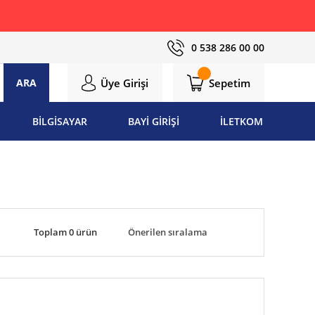
0 538 286 00 00
Üye Girişi
Sepetim
ARA
BİLGİSAYAR
BAYİ GİRİŞİ
İLETKOM
Toplam 0 ürün