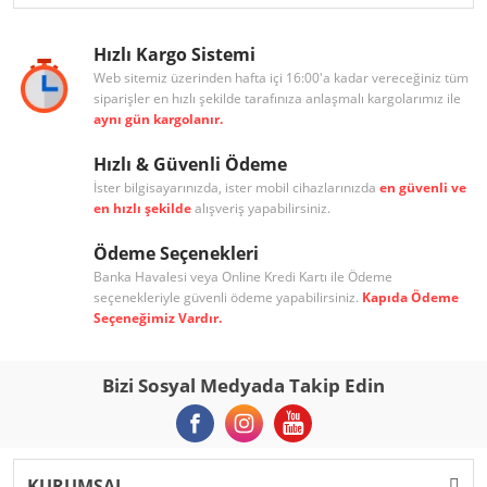
Hızlı Kargo Sistemi
Web sitemiz üzerinden hafta içi 16:00'a kadar vereceğiniz tüm
siparişler en hızlı şekilde tarafınıza anlaşmalı kargolarımız ile
aynı gün kargolanır.
Hızlı & Güvenli Ödeme
İster bilgisayarınızda, ister mobil cihazlarınızda
en güvenli ve
en hızlı şekilde
alışveriş yapabilirsiniz.
Ödeme Seçenekleri
Banka Havalesi veya Online Kredi Kartı ile Ödeme
seçenekleriyle güvenli ödeme yapabilirsiniz.
Kapıda Ödeme
Seçeneğimiz Vardır.
Bizi Sosyal Medyada Takip Edin
KURUMSAL