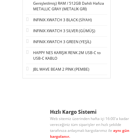
Genişletilmiş) RAM / 512GB Dahili Hafıza
METALLIC GRAY (METALİK GRİ)
INFINIX XWATCH 3 BLACK (SİYAH)
INFINIX XWATCH 3 SILVER (GÜMÜŞ)
INFINIX XWATCH 3 GREEN (YEŞİL)
HAPPY NES KARIŞIK RENK 2M USB-C to
USB-C KABLO
JBL WAVE BEAM 2 PİNK (PEMBE)
Hızlı Kargo Sistemi
Web sitemiz üzerinden hafta içi 16:00'a kadar
vereceğiniz tüm siparişler en hızlı şekilde
tarafınıza anlaşmalı kargolarımız ile
aynı gün
kargolanır.