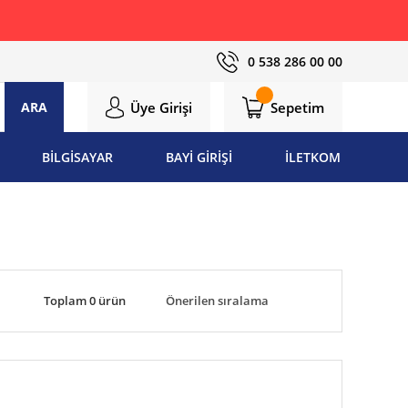
0 538 286 00 00
Üye Girişi
Sepetim
ARA
BİLGİSAYAR
BAYİ GİRİŞİ
İLETKOM
Toplam 0 ürün