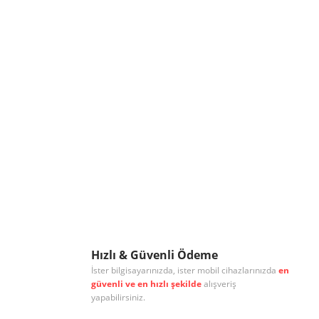
Hızlı & Güvenli Ödeme
İster bilgisayarınızda, ister mobil cihazlarınızda
en
güvenli ve en hızlı şekilde
alışveriş
yapabilirsiniz.