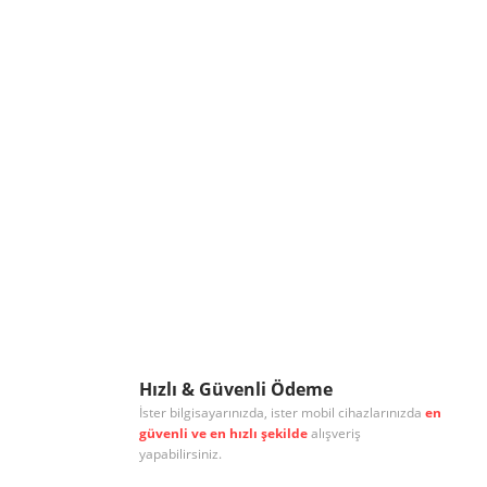
Hızlı & Güvenli Ödeme
İster bilgisayarınızda, ister mobil cihazlarınızda
en
güvenli ve en hızlı şekilde
alışveriş
yapabilirsiniz.