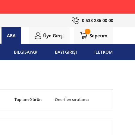
0 538 286 00 00
Üye Girişi
Sepetim
ARA
BİLGİSAYAR
BAYİ GİRİŞİ
İLETKOM
Toplam 0 ürün