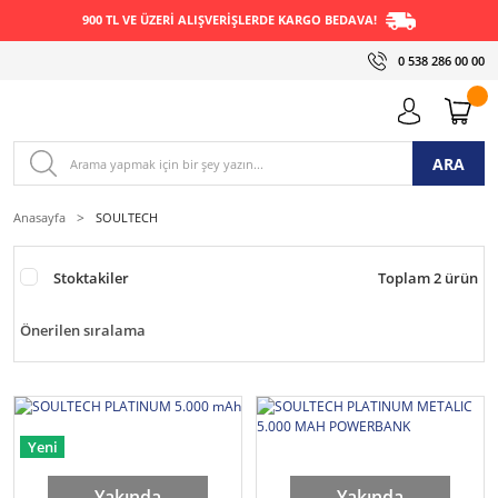
900 TL VE ÜZERİ ALIŞVERİŞLERDE KARGO BEDAVA!
0 538 286 00 00
ARA
Anasayfa
SOULTECH
Stoktakiler
Toplam 2 ürün
Yeni
Yakında
Yakında