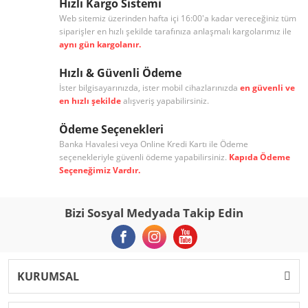
Hızlı Kargo Sistemi
Web sitemiz üzerinden hafta içi 16:00'a kadar vereceğiniz tüm
siparişler en hızlı şekilde tarafınıza anlaşmalı kargolarımız ile
aynı gün kargolanır.
Hızlı & Güvenli Ödeme
İster bilgisayarınızda, ister mobil cihazlarınızda
en güvenli ve
en hızlı şekilde
alışveriş yapabilirsiniz.
Ödeme Seçenekleri
Banka Havalesi veya Online Kredi Kartı ile Ödeme
seçenekleriyle güvenli ödeme yapabilirsiniz.
Kapıda Ödeme
Seçeneğimiz Vardır.
Bizi Sosyal Medyada Takip Edin
KURUMSAL