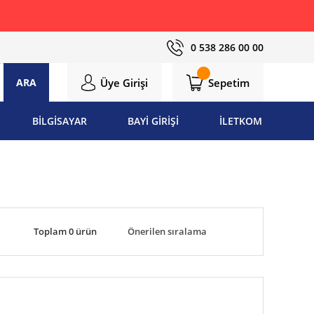
0 538 286 00 00
Üye Girişi
Sepetim
ARA
BİLGİSAYAR
BAYİ GİRİŞİ
İLETKOM
Toplam 0 ürün