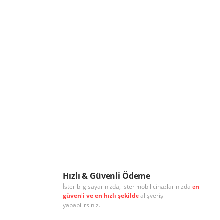
Hızlı & Güvenli Ödeme
İster bilgisayarınızda, ister mobil cihazlarınızda
en
güvenli ve en hızlı şekilde
alışveriş
yapabilirsiniz.