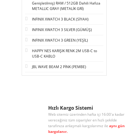
Genişletilmiş) RAM / 512GB Dahili Hafıza
METALLIC GRAY (METALİK GRİ)
INFINIX XWATCH 3 BLACK (SİYAH)
INFINIX XWATCH 3 SILVER (GÜMÜŞ)
INFINIX XWATCH 3 GREEN (YEŞİL)
HAPPY NES KARIŞIK RENK 2M USB-C to
USB-C KABLO
JBL WAVE BEAM 2 PİNK (PEMBE)
Hızlı Kargo Sistemi
Web sitemiz üzerinden hafta içi 16:00'a kadar
vereceğiniz tüm siparişler en hızlı şekilde
tarafınıza anlaşmalı kargolarımız ile
aynı gün
kargolanır.