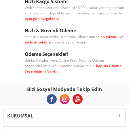
Hızlı Kargo Sistemi
Web sitemiz üzerinden hafta içi 16:00'a kadar vereceğiniz tüm
siparişler en hızlı şekilde tarafınıza anlaşmalı kargolarımız ile
aynı gün kargolanır.
Hızlı & Güvenli Ödeme
İster bilgisayarınızda, ister mobil cihazlarınızda
en güvenli ve
en hızlı şekilde
alışveriş yapabilirsiniz.
Ödeme Seçenekleri
Banka Havalesi veya Online Kredi Kartı ile Ödeme
seçenekleriyle güvenli ödeme yapabilirsiniz.
Kapıda Ödeme
Seçeneğimiz Vardır.
Bizi Sosyal Medyada Takip Edin
KURUMSAL