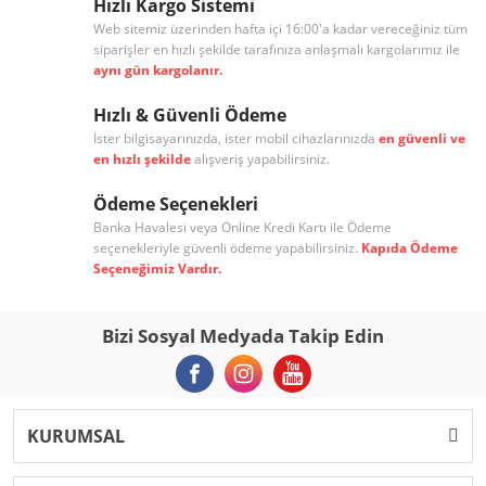
Hızlı Kargo Sistemi
Web sitemiz üzerinden hafta içi 16:00'a kadar vereceğiniz tüm
siparişler en hızlı şekilde tarafınıza anlaşmalı kargolarımız ile
aynı gün kargolanır.
Hızlı & Güvenli Ödeme
İster bilgisayarınızda, ister mobil cihazlarınızda
en güvenli ve
en hızlı şekilde
alışveriş yapabilirsiniz.
Ödeme Seçenekleri
Banka Havalesi veya Online Kredi Kartı ile Ödeme
seçenekleriyle güvenli ödeme yapabilirsiniz.
Kapıda Ödeme
Seçeneğimiz Vardır.
Bizi Sosyal Medyada Takip Edin
KURUMSAL