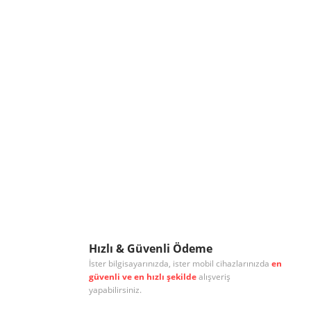
Hızlı & Güvenli Ödeme
İster bilgisayarınızda, ister mobil cihazlarınızda
en
güvenli ve en hızlı şekilde
alışveriş
yapabilirsiniz.