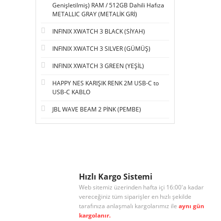
Genişletilmiş) RAM / 512GB Dahili Hafıza
METALLIC GRAY (METALİK GRİ)
INFINIX XWATCH 3 BLACK (SİYAH)
INFINIX XWATCH 3 SILVER (GÜMÜŞ)
INFINIX XWATCH 3 GREEN (YEŞİL)
HAPPY NES KARIŞIK RENK 2M USB-C to
USB-C KABLO
JBL WAVE BEAM 2 PİNK (PEMBE)
Hızlı Kargo Sistemi
Web sitemiz üzerinden hafta içi 16:00'a kadar
vereceğiniz tüm siparişler en hızlı şekilde
tarafınıza anlaşmalı kargolarımız ile
aynı gün
kargolanır.