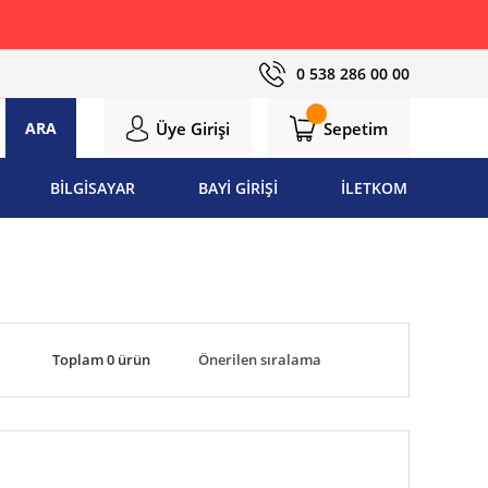
0 538 286 00 00
Üye Girişi
Sepetim
ARA
BİLGİSAYAR
BAYİ GİRİŞİ
İLETKOM
Toplam 0 ürün