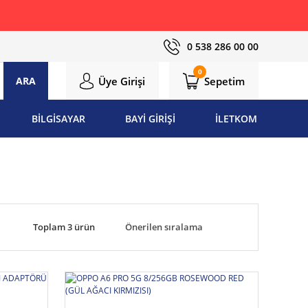
0 538 286 00 00
0
Üye Girişi
Sepetim
ARA
BİLGİSAYAR
BAYİ GİRİŞİ
İLETKOM
Toplam 3 ürün