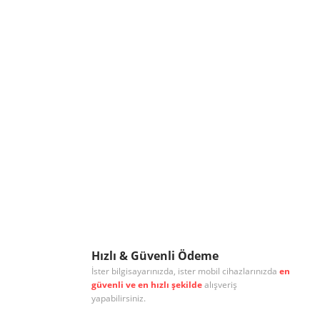
Hızlı & Güvenli Ödeme
İster bilgisayarınızda, ister mobil cihazlarınızda
en
güvenli ve en hızlı şekilde
alışveriş
yapabilirsiniz.