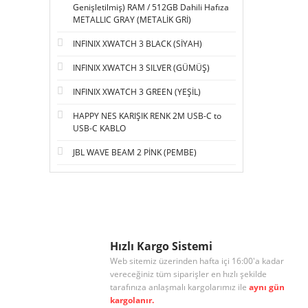
Genişletilmiş) RAM / 512GB Dahili Hafıza
METALLIC GRAY (METALİK GRİ)
INFINIX XWATCH 3 BLACK (SİYAH)
INFINIX XWATCH 3 SILVER (GÜMÜŞ)
INFINIX XWATCH 3 GREEN (YEŞİL)
HAPPY NES KARIŞIK RENK 2M USB-C to
USB-C KABLO
JBL WAVE BEAM 2 PİNK (PEMBE)
Hızlı Kargo Sistemi
Web sitemiz üzerinden hafta içi 16:00'a kadar
vereceğiniz tüm siparişler en hızlı şekilde
tarafınıza anlaşmalı kargolarımız ile
aynı gün
kargolanır.