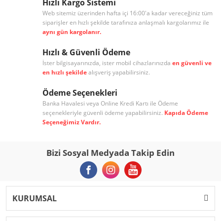
Hızlı Kargo Sistemi
Web sitemiz üzerinden hafta içi 16:00'a kadar vereceğiniz tüm
siparişler en hızlı şekilde tarafınıza anlaşmalı kargolarımız ile
aynı gün kargolanır.
Hızlı & Güvenli Ödeme
İster bilgisayarınızda, ister mobil cihazlarınızda
en güvenli ve
en hızlı şekilde
alışveriş yapabilirsiniz.
Ödeme Seçenekleri
Banka Havalesi veya Online Kredi Kartı ile Ödeme
seçenekleriyle güvenli ödeme yapabilirsiniz.
Kapıda Ödeme
Seçeneğimiz Vardır.
Bizi Sosyal Medyada Takip Edin
KURUMSAL