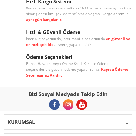
Hızlı Kargo Sistemi
Web sitemiz üzerinden hafta içi 16:00'a kadar vereceğiniz tüm
siparişler en hızlı şekilde tarafınıza anlaşmalı kargolarımız ile
aynı gün kargolanır.
Hızlı & Güvenli Ödeme
İster bilgisayarınızda, ister mobil cihazlarınızda
en güvenli ve
en hızlı şekilde
alışveriş yapabilirsiniz.
Ödeme Seçenekleri
Banka Havalesi veya Online Kredi Kartı ile Ödeme
seçenekleriyle güvenli ödeme yapabilirsiniz.
Kapıda Ödeme
Seçeneğimiz Vardır.
Bizi Sosyal Medyada Takip Edin
KURUMSAL