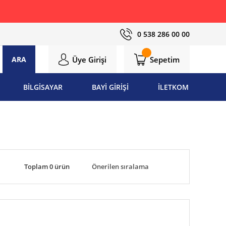
0 538 286 00 00
Üye Girişi
Sepetim
ARA
BİLGİSAYAR
BAYİ GİRİŞİ
İLETKOM
Toplam 0 ürün