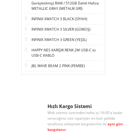
Genişletilmiş) RAM / 512GB Dahili Hafıza
METALLIC GRAY (METALİK GRİ)
INFINIX XWATCH 3 BLACK (SİYAH)
INFINIX XWATCH 3 SILVER (GÜMÜŞ)
INFINIX XWATCH 3 GREEN (YEŞİL)
HAPPY NES KARIŞIK RENK 2M USB-C to
USB-C KABLO
JBL WAVE BEAM 2 PİNK (PEMBE)
Hızlı Kargo Sistemi
Web sitemiz üzerinden hafta içi 16:00'a kadar
vereceğiniz tüm siparişler en hızlı şekilde
tarafınıza anlaşmalı kargolarımız ile
aynı gün
kargolanır.