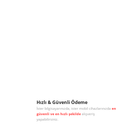
Hızlı & Güvenli Ödeme
İster bilgisayarınızda, ister mobil cihazlarınızda
en
güvenli ve en hızlı şekilde
alışveriş
yapabilirsiniz.