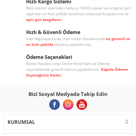
Hızlı Kargo Sistemi
Web sitemiz üzerinden hafta içi 16:00'a kadar vereceğiniz tüm
siparişler en hızlı şekilde tarafınıza anlaşmalı kargolarımız ile
aynı gün kargolanır.
Hızlı & Güvenli Ödeme
İster bilgisayarınızda, ister mobil cihazlarınızda
en güvenli ve
en hızlı şekilde
alışveriş yapabilirsiniz.
Ödeme Seçenekleri
Banka Havalesi veya Online Kredi Kartı ile Ödeme
seçenekleriyle güvenli ödeme yapabilirsiniz.
Kapıda Ödeme
Seçeneğimiz Vardır.
Bizi Sosyal Medyada Takip Edin
KURUMSAL