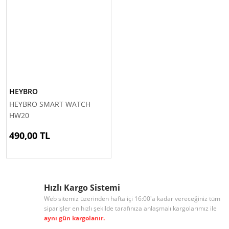
HEYBRO
HEYBRO SMART WATCH
HW20
490,00 TL
Hızlı Kargo Sistemi
Web sitemiz üzerinden hafta içi 16:00'a kadar vereceğiniz tüm
siparişler en hızlı şekilde tarafınıza anlaşmalı kargolarımız ile
aynı gün kargolanır.