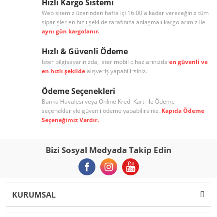
Hızlı Kargo Sistemi
Web sitemiz üzerinden hafta içi 16:00'a kadar vereceğiniz tüm
siparişler en hızlı şekilde tarafınıza anlaşmalı kargolarımız ile
aynı gün kargolanır.
Hızlı & Güvenli Ödeme
İster bilgisayarınızda, ister mobil cihazlarınızda
en güvenli ve
en hızlı şekilde
alışveriş yapabilirsiniz.
Ödeme Seçenekleri
Banka Havalesi veya Online Kredi Kartı ile Ödeme
seçenekleriyle güvenli ödeme yapabilirsiniz.
Kapıda Ödeme
Seçeneğimiz Vardır.
Bizi Sosyal Medyada Takip Edin
KURUMSAL