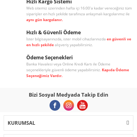
Hızlı Kargo Sistemi
Web sitemiz üzerinden hafta içi 16:00'a kadar vereceğiniz tüm
siparişler en hızlı şekilde tarafınıza anlaşmalı kargolarımız ile
aynı gün kargolanır.
Hızlı & Güvenli Ödeme
İster bilgisayarınızda, ister mobil cihazlarınızda
en güvenli ve
en hızlı şekilde
alışveriş yapabilirsiniz.
Ödeme Seçenekleri
Banka Havalesi veya Online Kredi Kartı ile Ödeme
seçenekleriyle güvenli ödeme yapabilirsiniz.
Kapıda Ödeme
Seçeneğimiz Vardır.
Bizi Sosyal Medyada Takip Edin
KURUMSAL