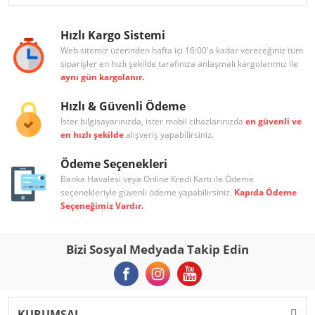
Hızlı Kargo Sistemi
Web sitemiz üzerinden hafta içi 16:00'a kadar vereceğiniz tüm
siparişler en hızlı şekilde tarafınıza anlaşmalı kargolarımız ile
aynı gün kargolanır.
Hızlı & Güvenli Ödeme
İster bilgisayarınızda, ister mobil cihazlarınızda
en güvenli ve
en hızlı şekilde
alışveriş yapabilirsiniz.
Ödeme Seçenekleri
Banka Havalesi veya Online Kredi Kartı ile Ödeme
seçenekleriyle güvenli ödeme yapabilirsiniz.
Kapıda Ödeme
Seçeneğimiz Vardır.
Bizi Sosyal Medyada Takip Edin
KURUMSAL