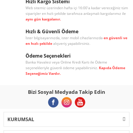
Hızlı Kargo Sistemi
Web sitemiz üzerinden hafta içi 16:00'a kadar vereceğiniz tüm
siparişler en hızlı şekilde tarafınıza anlaşmalı kargolarımız ile
aynı gün kargolanır.
Hızlı & Güvenli Ödeme
İster bilgisayarınızda, ister mobil cihazlarınızda
en güvenli ve
en hızlı şekilde
alışveriş yapabilirsiniz.
Ödeme Seçenekleri
Banka Havalesi veya Online Kredi Kartı ile Ödeme
seçenekleriyle güvenli ödeme yapabilirsiniz.
Kapıda Ödeme
Seçeneğimiz Vardır.
Bizi Sosyal Medyada Takip Edin
KURUMSAL