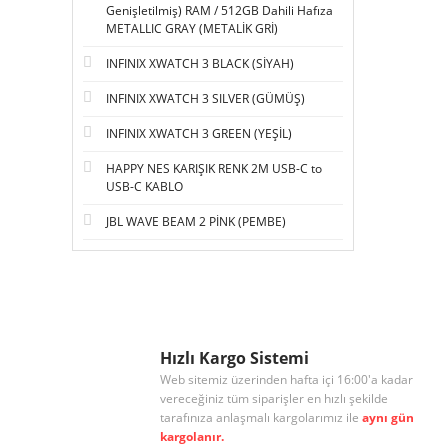
Genişletilmiş) RAM / 512GB Dahili Hafıza
METALLIC GRAY (METALİK GRİ)
INFINIX XWATCH 3 BLACK (SİYAH)
INFINIX XWATCH 3 SILVER (GÜMÜŞ)
INFINIX XWATCH 3 GREEN (YEŞİL)
HAPPY NES KARIŞIK RENK 2M USB-C to
USB-C KABLO
JBL WAVE BEAM 2 PİNK (PEMBE)
Hızlı Kargo Sistemi
Web sitemiz üzerinden hafta içi 16:00'a kadar
vereceğiniz tüm siparişler en hızlı şekilde
tarafınıza anlaşmalı kargolarımız ile
aynı gün
kargolanır.