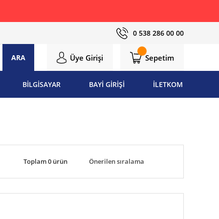
0 538 286 00 00
Üye Girişi
Sepetim
ARA
BİLGİSAYAR
BAYİ GİRİŞİ
İLETKOM
Toplam 0 ürün