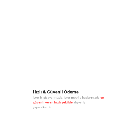
Hızlı & Güvenli Ödeme
İster bilgisayarınızda, ister mobil cihazlarınızda
en
güvenli ve en hızlı şekilde
alışveriş
yapabilirsiniz.