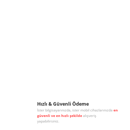
Hızlı & Güvenli Ödeme
İster bilgisayarınızda, ister mobil cihazlarınızda
en
güvenli ve en hızlı şekilde
alışveriş
yapabilirsiniz.