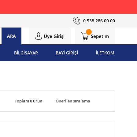
0 538 286 00 00
Üye Girişi
Sepetim
ARA
BİLGİSAYAR
BAYİ GİRİŞİ
İLETKOM
Toplam 0 ürün