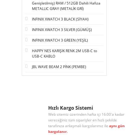
Genişletilmiş) RAM / 512GB Dahili Hafıza
METALLIC GRAY (METALİK GRİ)
INFINIX XWATCH 3 BLACK (SİYAH)
INFINIX XWATCH 3 SILVER (GÜMÜŞ)
INFINIX XWATCH 3 GREEN (YEŞİL)
HAPPY NES KARIŞIK RENK 2M USB-C to
USB-C KABLO
JBL WAVE BEAM 2 PİNK (PEMBE)
Hızlı Kargo Sistemi
Web sitemiz üzerinden hafta içi 16:00'a kadar
vereceğiniz tüm siparişler en hızlı şekilde
tarafınıza anlaşmalı kargolarımız ile
aynı gün
kargolanır.