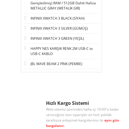
Genişletilmiş) RAM / 512GB Dahili Hafıza
METALLIC GRAY (METALİK GRİ)
INFINIX XWATCH 3 BLACK (SİYAH)
INFINIX XWATCH 3 SILVER (GÜMÜŞ)
INFINIX XWATCH 3 GREEN (YEŞİL)
HAPPY NES KARIŞIK RENK 2M USB-C to
USB-C KABLO
JBL WAVE BEAM 2 PİNK (PEMBE)
Hızlı Kargo Sistemi
Web sitemiz üzerinden hafta içi 16:00'a kadar
vereceğiniz tüm siparişler en hızlı şekilde
tarafınıza anlaşmalı kargolarımız ile
aynı gün
kargolanır.