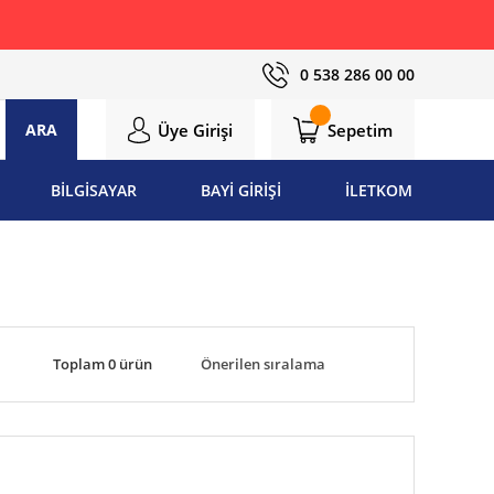
0 538 286 00 00
Üye Girişi
Sepetim
ARA
BİLGİSAYAR
BAYİ GİRİŞİ
İLETKOM
Toplam 0 ürün