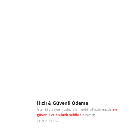
Hızlı & Güvenli Ödeme
İster bilgisayarınızda, ister mobil cihazlarınızda
en
güvenli ve en hızlı şekilde
alışveriş
yapabilirsiniz.