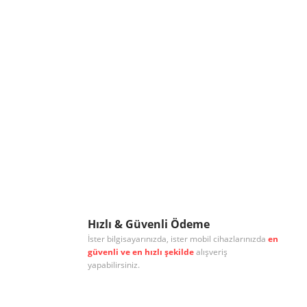
Hızlı & Güvenli Ödeme
İster bilgisayarınızda, ister mobil cihazlarınızda
en
güvenli ve en hızlı şekilde
alışveriş
yapabilirsiniz.