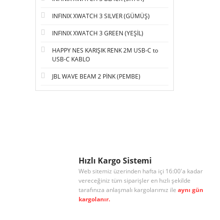
INFINIX XWATCH 3 SILVER (GÜMÜŞ)
INFINIX XWATCH 3 GREEN (YEŞİL)
HAPPY NES KARIŞIK RENK 2M USB-C to
USB-C KABLO
JBL WAVE BEAM 2 PİNK (PEMBE)
Hızlı Kargo Sistemi
Web sitemiz üzerinden hafta içi 16:00'a kadar
vereceğiniz tüm siparişler en hızlı şekilde
tarafınıza anlaşmalı kargolarımız ile
aynı gün
kargolanır.