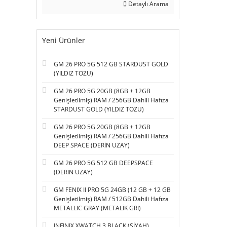
Detaylı Arama
Yeni Ürünler
GM 26 PRO 5G 512 GB STARDUST GOLD
(YILDIZ TOZU)
GM 26 PRO 5G 20GB (8GB + 12GB
Genişletilmiş) RAM / 256GB Dahili Hafıza
STARDUST GOLD (YILDIZ TOZU)
GM 26 PRO 5G 20GB (8GB + 12GB
Genişletilmiş) RAM / 256GB Dahili Hafıza
DEEP SPACE (DERİN UZAY)
GM 26 PRO 5G 512 GB DEEPSPACE
(DERİN UZAY)
GM FENIX II PRO 5G 24GB (12 GB + 12 GB
Genişletilmiş) RAM / 512GB Dahili Hafıza
METALLIC GRAY (METALİK GRİ)
INFINIX XWATCH 3 BLACK (SİYAH)