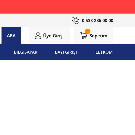
0 538 286 00 00
Üye Girişi
Sepetim
ARA
BİLGİSAYAR
BAYİ GİRİŞİ
İLETKOM