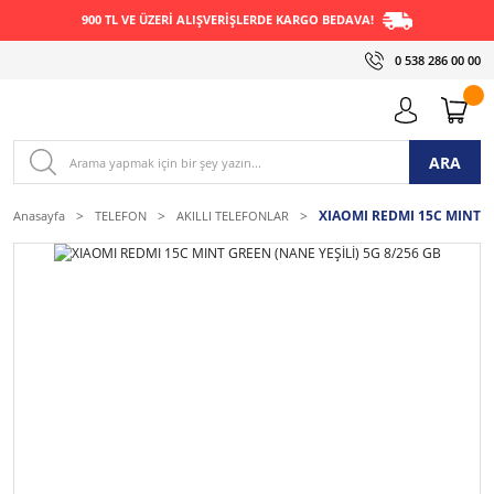
900 TL VE ÜZERİ ALIŞVERİŞLERDE KARGO BEDAVA!
0 538 286 00 00
ARA
XIAOMI REDMI 15C MINT GR
Anasayfa
TELEFON
AKILLI TELEFONLAR