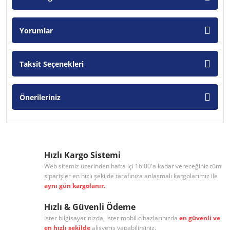
Yorumlar
Taksit Seçenekleri
Önerileriniz
Hızlı Kargo Sistemi
Web sitemiz üzerinden hafta içi 16:00'a kadar vereceğiniz tüm
siparişler en hızlı şekilde tarafınıza anlaşmalı kargolarımız ile
aynı gün kargolanır.
Hızlı & Güvenli Ödeme
İster bilgisayarınızda, ister mobil cihazlarınızda
en güvenli ve
en hızlı şekilde
alışveriş yapabilirsiniz.