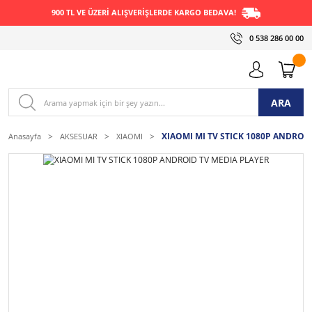
900 TL VE ÜZERİ ALIŞVERİŞLERDE KARGO BEDAVA!
0 538 286 00 00
ARA
XIAOMI MI TV STICK 1080P ANDROI
Anasayfa
AKSESUAR
XIAOMI