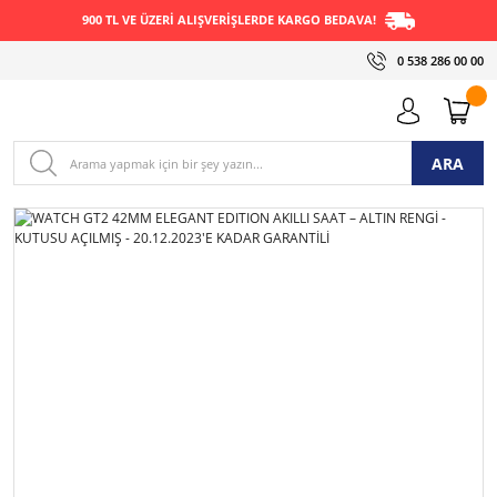
900 TL VE ÜZERİ ALIŞVERİŞLERDE KARGO BEDAVA!
0 538 286 00 00
ARA