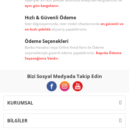
siparişler en hızlı şekilde tarafınıza anlaşmalı kargolarımız ile
aynı gün kargolanır.
Hızlı & Güvenli Ödeme
İster bilgisayarınızda, ister mobil cihazlarınızda
en güvenli ve
en hızlı şekilde
alışveriş yapabilirsiniz.
Ödeme Seçenekleri
Banka Havalesi veya Online Kredi Kartı ile Ödeme
seçenekleriyle güvenli ödeme yapabilirsiniz.
Kapıda Ödeme
Seçeneğimiz Vardır.
Bizi Sosyal Medyada Takip Edin
KURUMSAL
BİLGİLER