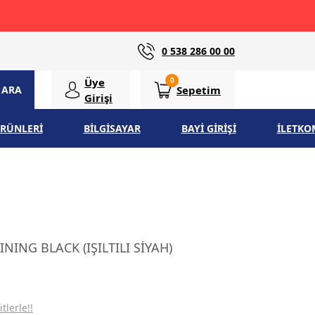
0 538 286 00 00
Üye
0
Sepetim
ARA
Girişi
ÜRÜNLERİ
BİLGİSAYAR
BAYİ GİRİŞİ
İLETKO
NING BLACK (IŞILTILI SİYAH)
tlerle!!