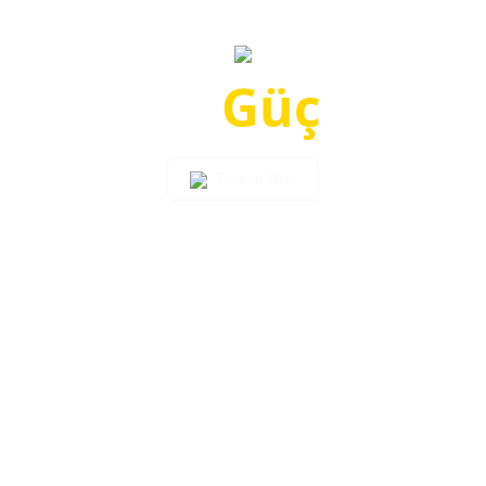
Gücüne
Güç
Kattı.
Tanıtım Filmi