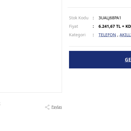
Stok Kodu
3UALJ68PA1
Fiyat
6.241,67 TL + K
Kategori
TELEFON
,
AKILL
GE
t
Paylaş