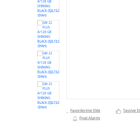
Tavsiye E
Fiyat Alarmı