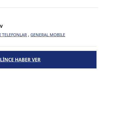
DV
I TELEFONLAR
,
GENERAL MOBILE
LİNCE HABER VER