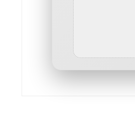
Bu ürünün fiyat bilgisi, resim, ürün açıklamalarında ve diğe
Görüş ve önerileriniz için teşekkür ederiz.
Ürün resmi kalitesiz, bozuk veya görüntülenemiyor.