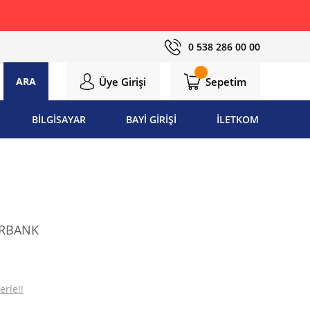
0 538 286 00 00
Üye Girişi
Sepetim
ARA
BİLGİSAYAR
BAYİ GİRİŞİ
İLETKOM
ERBANK
erle!!