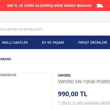
900 TL VE ÜZERİ ALIŞVERİŞLERDE KARGO BEDAVA!
AKILLI SAATLER
EV VE YAŞAM
FIRSAT ÜRÜNLERİ
ERBANK
SWORD
SWORD SW-10F40 POW
990,00 TL
* 103,21 TL den başlayan taksitl