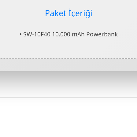
Paket İçeriği
• SW-10F40 10.000 mAh Powerbank
r konularda yetersiz gördüğünüz noktaları öneri formunu kullanarak tarafımıza
Bu ürüne ilk yorumu siz yapın!