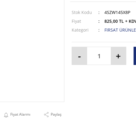
Stok Kodu
4SZW145X8P
Fiyat
825,00 TL + KD
Kategori
FIRSAT ÜRÜNLE
-
+
Fiyat Alarmı
Paylaş