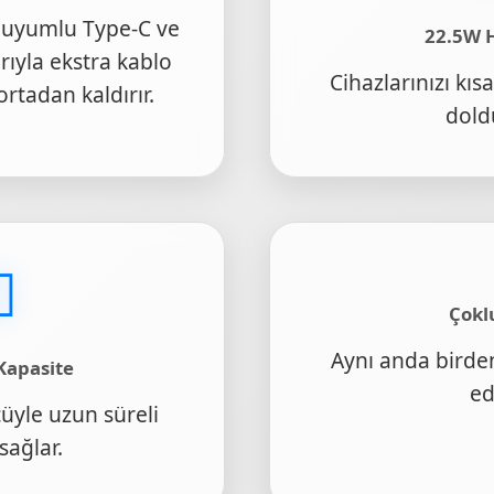
in uyumlu Type-C ve
22.5W H
rıyla ekstra kablo
Cihazlarınızı kıs
rtadan kaldırır.
dold
Çokl
Aynı anda birden
Kapasite
ed
yle uzun süreli
sağlar.