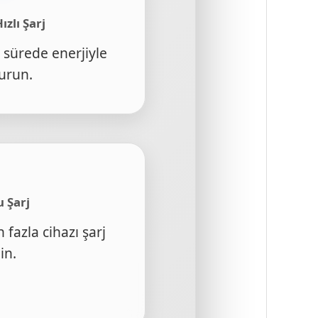
ızlı Şarj
a sürede enerjiyle
urun.
u Şarj
 fazla cihazı şarj
in.