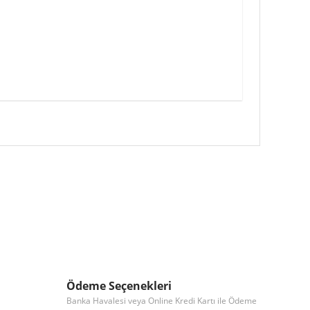
 iletebilirsiniz.
Ödeme Seçenekleri
Banka Havalesi veya Online Kredi Kartı ile Ödeme