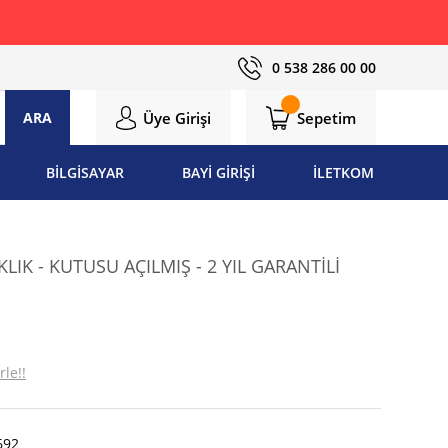
0 538 286 00 00
Üye Girişi
Sepetim
ARA
BİLGİSAYAR
BAYİ GİRİŞİ
İLETKOM
IK - KUTUSU AÇILMIŞ - 2 YIL GARANTİLİ
rle!!
692