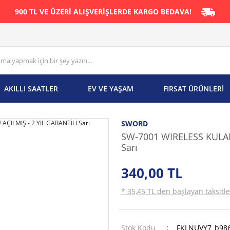
900 TL VE ÜZERİ ALIŞVERİŞLERDE KARGO BEDAVA!
AKILLI SAATLER
EV VE YAŞAM
FIRSAT ÜRÜNLERİ
SWORD
SW-7001 WIRELESS KULAKL
Sarı
340,00 TL
* 35,45 TL den başlayan taksitle
Stok Kodu
FKLNUVY7_b98