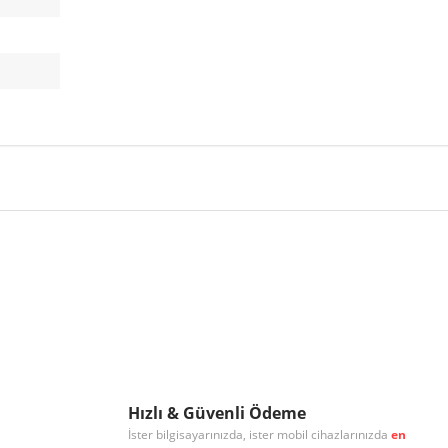
r konularda yetersiz gördüğünüz noktaları öneri formunu kullanarak tarafımıza
Bu ürüne ilk yorumu siz yapın!
Yorum Yaz
Hızlı & Güvenli Ödeme
İster bilgisayarınızda, ister mobil cihazlarınızda
en