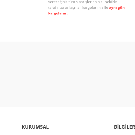
vereceğiniz tüm siparişler en hızlı şekilde
tarafınıza anlaşmalı kargolarımız ile
aynı gün
kargolanır.
KURUMSAL
BİLGİLE