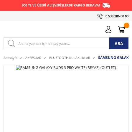
900 TL VE ÜZERİ ALIŞVERİŞLERDE KARGO BEDAVA!
0 538 286 00 00
ARA
SAMSUNG GALAXY B
Anasayfa
AKSESUAR
BLUETOOTH KULAKLIKLAR