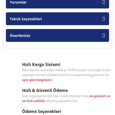
Yorumlar
Taksit Seçenekleri
Önerileriniz
Hızlı Kargo Sistemi
Web sitemiz üzerinden hafta içi 16:00'a kadar vereceğiniz tüm
siparişler en hızlı şekilde tarafınıza anlaşmalı kargolarımız ile
aynı gün kargolanır.
Hızlı & Güvenli Ödeme
İster bilgisayarınızda, ister mobil cihazlarınızda
en güvenli ve
en hızlı şekilde
alışveriş yapabilirsiniz.
Ödeme Seçenekleri