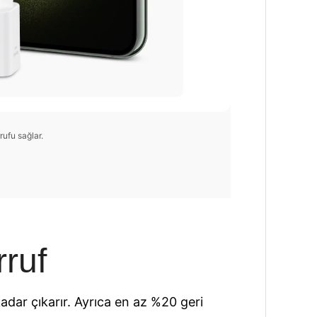
ufu sağlar.
ruf
ar çıkarır. Ayrıca en az %20 geri