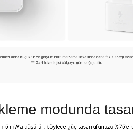
 cihazı daha küçüktür ve galyum nitrit malzeme sayesinde daha fazla enerji tasarr
** GaN teknolojisi bölgeye göre değişebilir.
kleme modunda tasar
 mW’a düşürür; böylece güç tasarrufunuzu %75’e kad