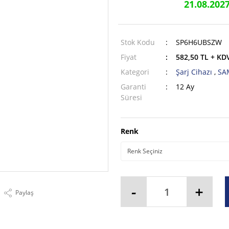
21.08.202
Stok Kodu
SP6H6UBSZW
Fiyat
582,50 TL + KD
Kategori
Şarj Cihazı
,
SA
Garanti
12 Ay
Süresi
Renk
-
+
Paylaş