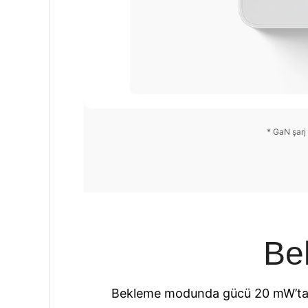
* GaN şarj
Be
Bekleme modunda gücü 20 mW’tan 5