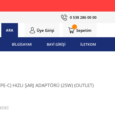
0 538 286 00 00
Üye Girişi
Sepetim
ARA
BİLGİSAYAR
BAYİ GİRİŞİ
İLETKOM
E-C) HIZLI ŞARJ ADAPTÖRÜ (25W) (OUTLET)
erle!!