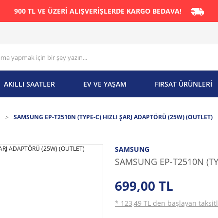
900 TL VE ÜZERİ ALIŞVERİŞLERDE KARGO BEDAVA!
AKILLI SAATLER
EV VE YAŞAM
FIRSAT ÜRÜNLERİ
ı
SAMSUNG EP-T2510N (TYPE-C) HIZLI ŞARJ ADAPTÖRÜ (25W) (OUTLET)
SAMSUNG
SAMSUNG EP-T2510N (TYP
699,00 TL
* 123,49 TL den başlayan taksitl