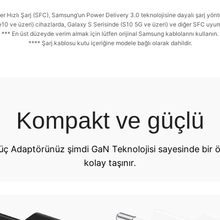
er Hızlı Şarj (SFC), Samsung’un Power Delivery 3.0 teknolojisine dayalı şarj yönt
0 ve üzeri) cihazlarda, Galaxy S Serisinde (S10 5G ve üzeri) ve diğer SFC uyum
*** En üst düzeyde verim almak için lütfen orijinal Samsung kablolarını kullanın.
**** Şarj kablosu kutu içeriğine modele bağlı olarak dahildir.
Kompakt ve güçlü
Güç Adaptörünüz şimdi GaN Teknolojisi sayesinde bir 
kolay taşınır.