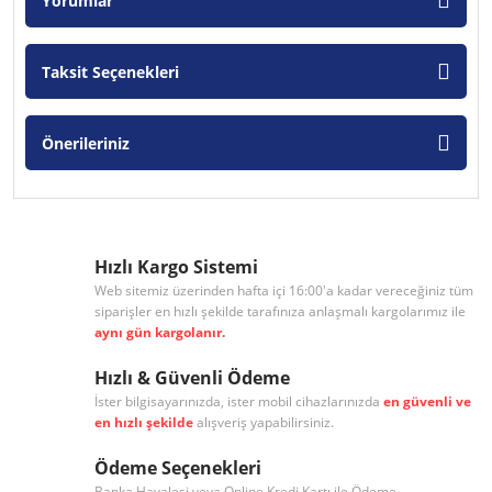
Yorumlar
Taksit Seçenekleri
Önerileriniz
Hızlı Kargo Sistemi
Web sitemiz üzerinden hafta içi 16:00'a kadar vereceğiniz tüm
siparişler en hızlı şekilde tarafınıza anlaşmalı kargolarımız ile
aynı gün kargolanır.
Hızlı & Güvenli Ödeme
İster bilgisayarınızda, ister mobil cihazlarınızda
en güvenli ve
en hızlı şekilde
alışveriş yapabilirsiniz.
Ödeme Seçenekleri
Banka Havalesi veya Online Kredi Kartı ile Ödeme