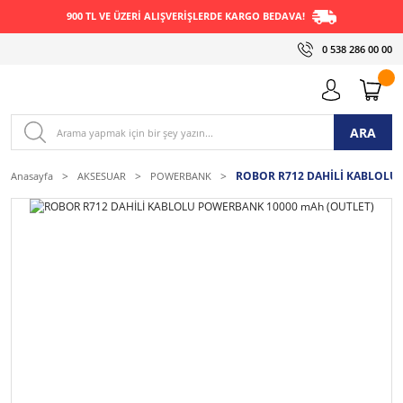
900 TL VE ÜZERİ ALIŞVERİŞLERDE KARGO BEDAVA!
0 538 286 00 00
ARA
ROBOR R712 DAHİLİ KABLOLU
Anasayfa
AKSESUAR
POWERBANK