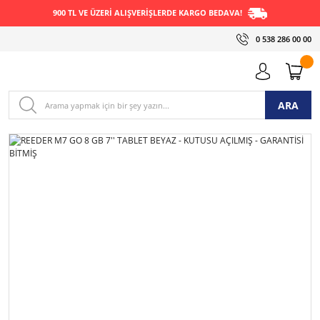
900 TL VE ÜZERİ ALIŞVERİŞLERDE KARGO BEDAVA!
0 538 286 00 00
ARA