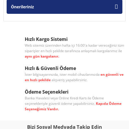
Önerileriniz
Hızlı Kargo Sistemi
Web sitemiz üzerinden hafta içi 16:00'a kadar vereceğiniz tüm
siparişler en hızlı şekilde tarafınıza anlaşmalı kargolarımız ile
aynı gün kargolanır.
Hızlı & Güvenli Ödeme
İster bilgisayarınızda, ister mobil cihazlarınızda
en güvenli ve
en hızlı şekilde
alışveriş yapabilirsiniz.
Ödeme Seçenekleri
Banka Havalesi veya Online Kredi Kartı ile Ödeme
seçenekleriyle güvenli ödeme yapabilirsiniz.
Kapıda Ödeme
Seçeneğimiz Vardır.
Bizi Sosyal Medyada Takip Edin