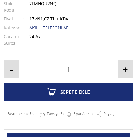
Stok
7FMHQU2NQL
Kodu
Fiyat
17.491,67 TL + KDV
Kategori
AKILLI TELEFONLAR
Garanti
24 Ay
Süresi
-
+
SEPETE EKLE
Tavsiye Et
Fiyat Alarmı
Paylaş