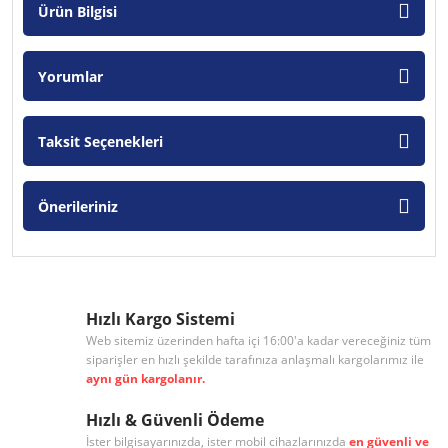
Ürün Bilgisi
Yorumlar
Taksit Seçenekleri
Önerileriniz
Hızlı Kargo Sistemi
Web sitemiz üzerinden hafta içi 16:00'a kadar vereceğiniz tüm
siparişler en hızlı şekilde tarafınıza anlaşmalı kargolarımız ile
aynı gün kargolanır.
Hızlı & Güvenli Ödeme
İster bilgisayarınızda, ister mobil cihazlarınızda
en güvenli ve