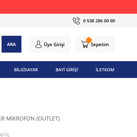
0 538 286 00 00
Üye Girişi
Sepetim
ARA
BİLGİSAYAR
BAYİ GİRİŞİ
İLETKOM
ER MİKROFON (OUTLET)
00 TL