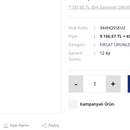
* 781,85 TL den başlayan taksitl
Stok Kodu
3AVHQSSEU2
Fiyat
9.166,67 TL + 
Kategori
FIRSAT ÜRÜNLE
Garanti
12 Ay
Süresi
-
+
Kampanyalı Ürün
Fiyat Alarmı
Paylaş