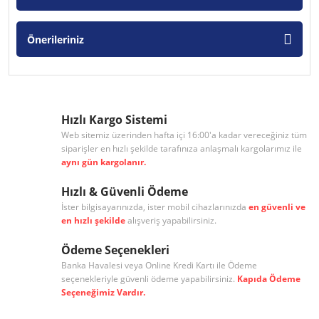
Önerileriniz
Hızlı Kargo Sistemi
Web sitemiz üzerinden hafta içi 16:00'a kadar vereceğiniz tüm
siparişler en hızlı şekilde tarafınıza anlaşmalı kargolarımız ile
aynı gün kargolanır.
Hızlı & Güvenli Ödeme
İster bilgisayarınızda, ister mobil cihazlarınızda
en güvenli ve
en hızlı şekilde
alışveriş yapabilirsiniz.
Ödeme Seçenekleri
Banka Havalesi veya Online Kredi Kartı ile Ödeme
seçenekleriyle güvenli ödeme yapabilirsiniz.
Kapıda Ödeme
Seçeneğimiz Vardır.