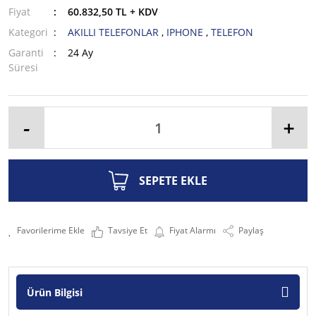
Fiyat
60.832,50 TL + KDV
Kategori
AKILLI TELEFONLAR
,
IPHONE
,
TELEFON
Garanti
24 Ay
Süresi
-
+
SEPETE EKLE
Tavsiye Et
Fiyat Alarmı
Paylaş
Ürün Bilgisi