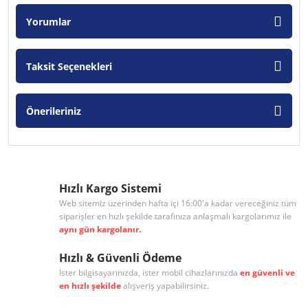
Yorumlar
Taksit Seçenekleri
Önerileriniz
Hızlı Kargo Sistemi
Web sitemiz üzerinden hafta içi 16:00'a kadar vereceğiniz tüm
siparişler en hızlı şekilde tarafınıza anlaşmalı kargolarımız ile
aynı gün kargolanır.
Hızlı & Güvenli Ödeme
İster bilgisayarınızda, ister mobil cihazlarınızda
en güvenli ve
en hızlı şekilde
alışveriş yapabilirsiniz.