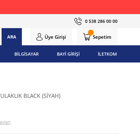
0 538 286 00 00
Üye Girişi
Sepetim
ARA
BİLGİSAYAR
BAYİ GİRİŞİ
İLETKOM
ULAKLIK BLACK (SİYAH)
erle!!