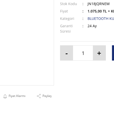
Stok Kodu
JN18JQRNEM
Fiyat
1.075,00 TL + 
Kategori
BLUETOOTH KU
Garanti
24 Ay
Süresi
-
+
Fiyat Alarmı
Paylaş