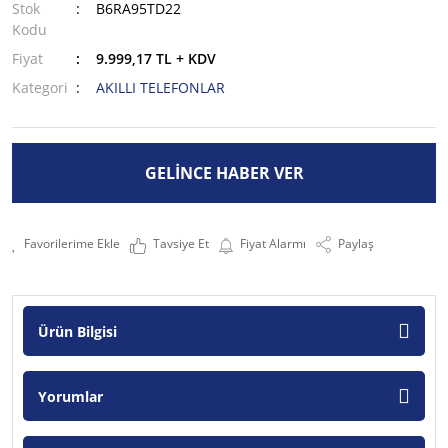
Stok
B6RA95TD22
Kodu
Fiyat
9.999,17 TL + KDV
Kategori
AKILLI TELEFONLAR
GELİNCE HABER VER
Tavsiye Et
Fiyat Alarmı
Paylaş
Ürün Bilgisi
Yorumlar