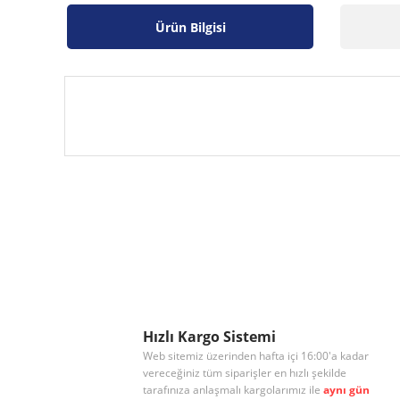
Ürün Bilgisi
Bu ürünün fiyat bilgisi, resim, ürün açıklamalarında ve diğe
Görüş ve önerileriniz için teşekkür ederiz.
Ürün resmi kalitesiz, bozuk veya görüntülenemiyor.
Ürün açıklamasında eksik bilgiler bulunuyor.
Ürün bilgilerinde hatalar bulunuyor.
Ürün fiyatı diğer sitelerden daha pahalı.
Hızlı Kargo Sistemi
Web sitemiz üzerinden hafta içi 16:00'a kadar
Bu ürüne benzer farklı alternatifler olmalı.
vereceğiniz tüm siparişler en hızlı şekilde
tarafınıza anlaşmalı kargolarımız ile
aynı gün