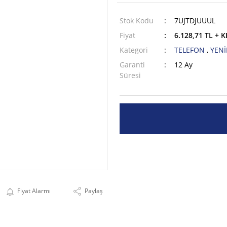
Stok Kodu
7UJTDJUUUL
Fiyat
6.128,71 TL + 
Kategori
TELEFON
,
YENİ
Garanti
12 Ay
Süresi
Fiyat Alarmı
Paylaş