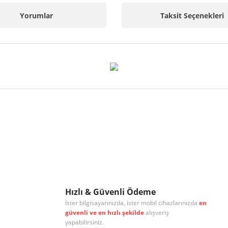
Yorumlar
Taksit Seçenekleri
r konularda yetersiz gördüğünüz noktaları öneri formunu kullanarak tarafımıza
Bu ürüne ilk yorumu siz yapın!
Yorum Yaz
Hızlı & Güvenli Ödeme
İster bilgisayarınızda, ister mobil cihazlarınızda
en
güvenli ve en hızlı şekilde
alışveriş
yapabilirsiniz.