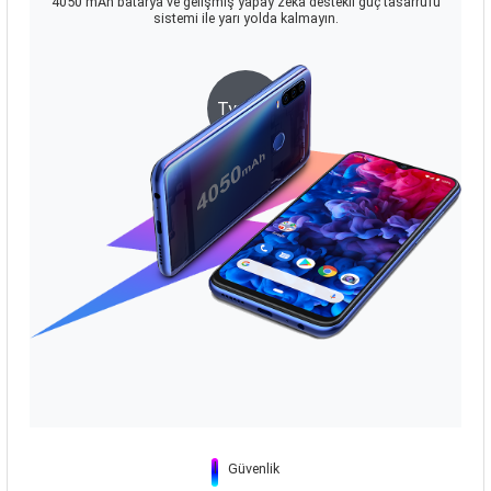
4050 mAh batarya ve gelişmiş yapay zeka destekli güç tasarrufu
sistemi ile yarı yolda kalmayın.
Type-C
|
Güvenlik