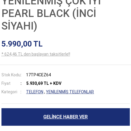
YENİLENMİŞ ÇOK İYİ
PEARL BLACK (İNCİ
SİYAHI)
5.990,00 TL
* 624,46 TL den başlayan taksitlerle!!
Stok Kodu
17TP4CEZ64
Fiyat
5.930,69 TL + KDV
Kategori
TELEFON
,
YENİLENMİŞ TELEFONLAR
GELİNCE HABER VER