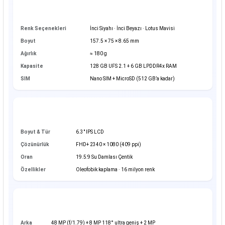
Genel & Tasarım
Renk Seçenekleri
İnci Siyahı · İnci Beyazı · Lotus Mavisi
Boyut
157.5 × 75 × 8.65 mm
Ağırlık
≈ 180 g
Kapasite
128 GB UFS 2.1 + 6 GB LPDDR4x RAM
SIM
Nano SIM + MicroSD (512 GB’a kadar)
Ekran
Boyut & Tür
6.3" IPS LCD
Çözünürlük
FHD+ 2340 × 1080 (409 ppi)
Oran
19.5:9 Su Damlası Çentik
Özellikler
Oleofobik kaplama · 16 milyon renk
Kamera Sistemi
Arka
48 MP (f/1.79) + 8 MP 118° ultra geniş + 2 MP