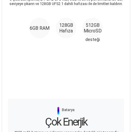
seviyeye çıkarın ve 128GB UFS2.1 dahili hafızası ile de limitleri kaldırın.
128GB
512GB
6GB RAM
Hafıza
MicroSD
desteği
|
Batarya
Çok Enerjik