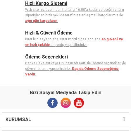
Hızlı Kargo Sistemi
Web sitemiz üzerinden hafta içi 16:00'a kadar vereceğiniz tüm
siparişler en hızlı şekilde tarafınıza anlaşmalı kargolarımız ile
aynı gün kargolanır.
Hızlı & Güvenli Ödeme
İster bilgisayarınızda, ister mobil cihazlarınızda
en güvenli ve
en hızlı şekilde
alışveriş yapabilirsiniz.
Ödeme Seçenekleri
Banka Havalesi veya Online Kredi Kartı ile Ödeme seçenekleriyle
güvenli ödeme yapabilirsiniz.
Kapıda Ödeme Seçeneğimiz
Vardır.
Bizi Sosyal Medyada Takip Edin
KURUMSAL