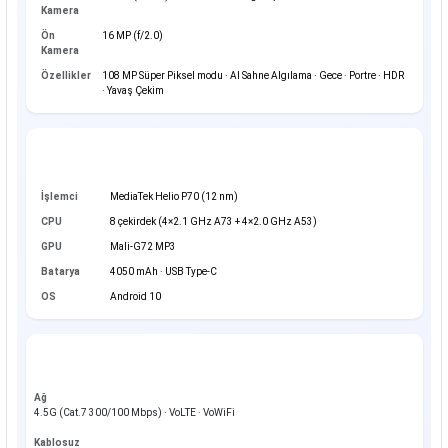
Kamera
Ön
16 MP (f/2.0)
Kamera
Özellikler
108 MP Süper Piksel modu · AI Sahne Algılama · Gece · Portre · HDR
· Yavaş Çekim
Performans & Batarya
İşlemci
MediaTek Helio P70 (12 nm)
CPU
8 çekirdek (4×2.1 GHz A73 + 4×2.0 GHz A53)
GPU
Mali-G72 MP3
Batarya
4050 mAh · USB Type-C
OS
Android 10
Bağlantı & Ek Özellikler
Ağ
4.5G (Cat.7 300/100 Mbps) · VoLTE · VoWiFi
Kablosuz