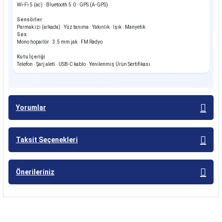
Wi-Fi 5 (ac) · Bluetooth 5.0 · GPS (A-GPS)
Sensörler
Parmak izi (arkada) · Yüz tanıma · Yakınlık · Işık · Manyetik
Ses
Mono hoparlör · 3.5 mm jak · FM Radyo
Kutu İçeriği
Telefon · Şarj aleti · USB-C kablo · Yenilenmiş Ürün Sertifikası
Yorumlar
Taksit Seçenekleri
Önerileriniz