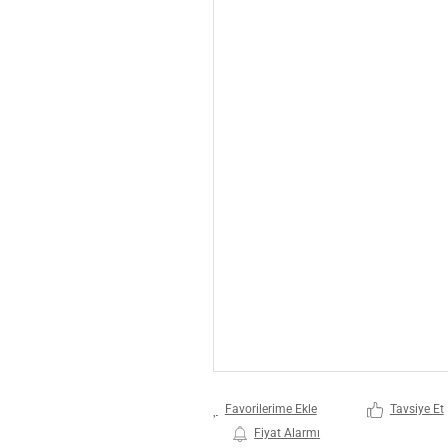
Tavsiye Et
Fiyat Alarmı