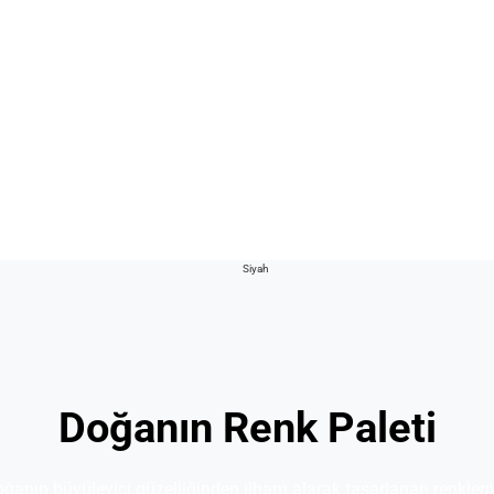
Doğanın Renk Paleti
ğanın büyüleyici güzelliğinden ilham alarak tasarlanan renkleri