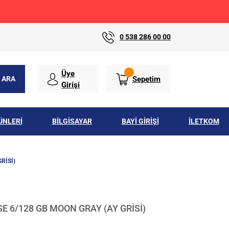
0 538 286 00 00
Üye
Sepetim
ARA
Girişi
ÜNLERİ
BİLGİSAYAR
BAYİ GİRİŞİ
İLETKOM
RİSİ)
E 6/128 GB MOON GRAY (AY GRİSİ)