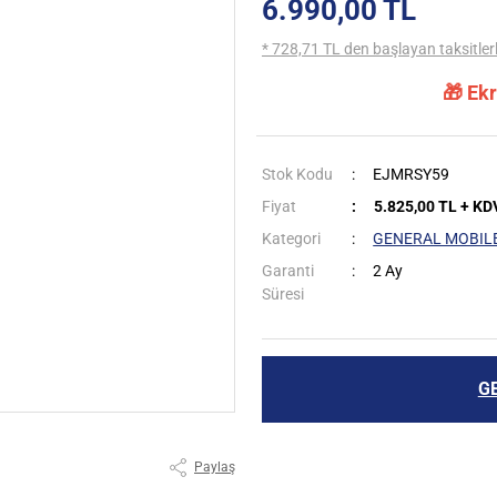
6.990,00 TL
* 728,71 TL den başlayan taksitlerl
🎁 Ek
Stok Kodu
EJMRSY59
Fiyat
5.825,00 TL + KD
Kategori
GENERAL MOBIL
Garanti
2 Ay
Süresi
G
Paylaş