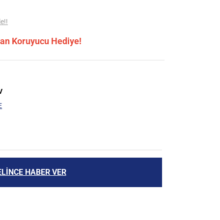
e!!
ran Koruyucu Hediye!
V
E
ELİNCE HABER VER