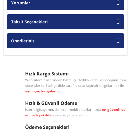
Yorumlar
Taksit Seçenekleri
Önerileriniz
Hızlı Kargo Sistemi
Web sitemiz üzerinden hafta içi 16:00'a kadar vereceğiniz tüm
siparişler en hızlı şekilde tarafınıza anlaşmalı kargolarımız ile
aynı gün kargolanır.
Hızlı & Güvenli Ödeme
İster bilgisayarınızda, ister mobil cihazlarınızda
en güvenli ve
en hızlı şekilde
alışveriş yapabilirsiniz.
Ödeme Seçenekleri