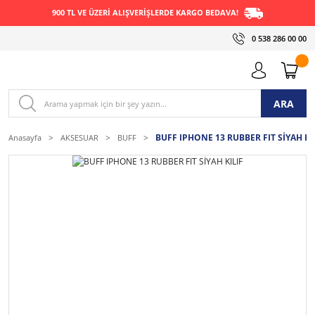
900 TL VE ÜZERİ ALIŞVERİŞLERDE KARGO BEDAVA!
0 538 286 00 00
ARA
BUFF IPHONE 13 RUBBER FIT SİYAH KI
Anasayfa
AKSESUAR
BUFF